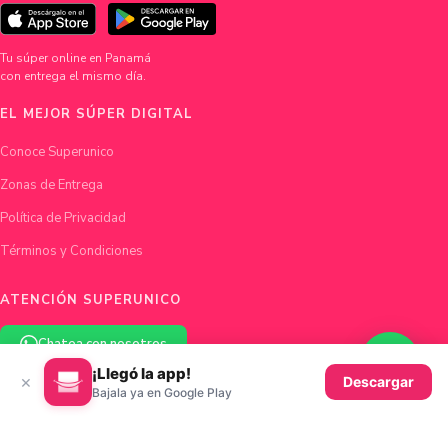
Tu súper online en Panamá
con entrega el mismo día.
EL MEJOR SÚPER DIGITAL
Conoce Superunico
Zonas de Entrega
Política de Privacidad
Términos y Condiciones
ATENCIÓN SUPERUNICO
Chatea con nosotros
¡Llegó la app!
×
Descargar
hola@superunico.com
Bajala ya en Google Play
Ciudad de Panamá, Panamá
© 2026 Superunico · Fundado en Panamá con ♥