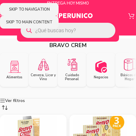
ENTREGA HOY MISMO
SKIP TO NAVIGATION
SKIP TO MAIN CONTENT
BRAVO CREM
Cerveza, Licor y
Cuidado
Básicos d
Alimentos
Negocios
Vino
Personal
Hogar
Ver filtros