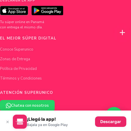
DESCARGA LA APP
Tu súper online en Panamá
con entrega el mismo día.
EL MEJOR SÚPER DIGITAL
Conoce Superunico
Zonas de Entrega
Política de Privacidad
Términos y Condiciones
ATENCIÓN SUPERUNICO
Chatea con nosotros
hola@superunico.com
¡Llegó la app!
×
Descargar
Bajala ya en Google Play
Ciudad de Panamá, Panamá