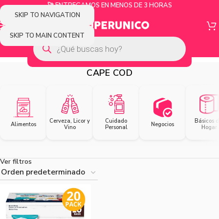
🚀 ENTREGAMOS EN MENOS DE 3 HORAS
SKIP TO NAVIGATION
SKIP TO MAIN CONTENT
CAPE COD
Cerveza, Licor y
Cuidado
Básicos d
Alimentos
Negocios
Vino
Personal
Hogar
Ver filtros