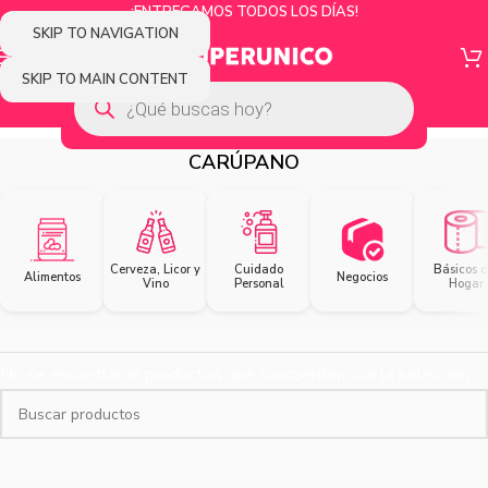
¡ENTREGAMOS TODOS LOS DÍAS!
SKIP TO NAVIGATION
SKIP TO MAIN CONTENT
CARÚPANO
Cerveza, Licor y
Cuidado
Básicos d
Alimentos
Negocios
Vino
Personal
Hogar
No se encontraron productos que concuerden con la selección.