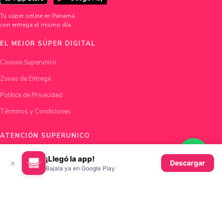
Tu súper online en Panamá
con entrega el mismo día.
EL MEJOR SÚPER DIGITAL
Conoce Superunico
Zonas de Entrega
Política de Privacidad
Términos y Condiciones
ATENCIÓN SUPERUNICO
Chatea con nosotros
¡Llegó la app!
×
Descargar
Bajala ya en Google Play
hola@superunico.com
Ciudad de Panamá, Panamá
© 2026 Superunico · Fundado en Panamá con ♥