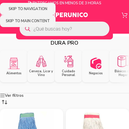
🚀 ENTREGAMOS EN MENOS DE 3 HORAS
SKIP TO NAVIGATION
SKIP TO MAIN CONTENT
DURA PRO
Cerveza, Licor y
Cuidado
Básicos d
Alimentos
Negocios
Vino
Personal
Hogar
Ver filtros