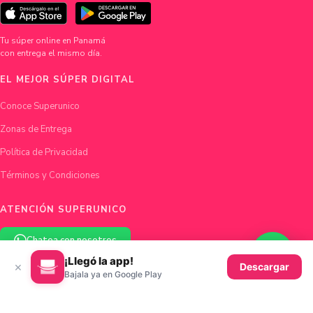
Tu súper online en Panamá
con entrega el mismo día.
EL MEJOR SÚPER DIGITAL
Conoce Superunico
Zonas de Entrega
Política de Privacidad
Términos y Condiciones
ATENCIÓN SUPERUNICO
Chatea con nosotros
¡Llegó la app!
×
Descargar
hola@superunico.com
Bajala ya en Google Play
Ciudad de Panamá, Panamá
© 2026 Superunico · Fundado en Panamá con ♥