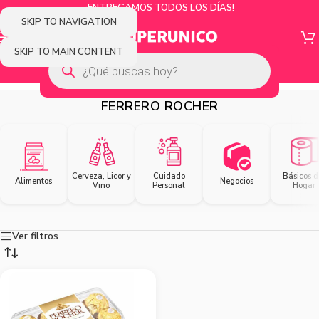
¡ENTREGAMOS TODOS LOS DÍAS!
SKIP TO NAVIGATION
SKIP TO MAIN CONTENT
FERRERO ROCHER
Cerveza, Licor y
Cuidado
Básicos d
Alimentos
Negocios
Vino
Personal
Hogar
Ver filtros