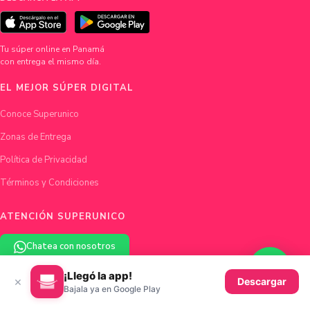
Tu súper online en Panamá
con entrega el mismo día.
EL MEJOR SÚPER DIGITAL
Conoce Superunico
Zonas de Entrega
Política de Privacidad
Términos y Condiciones
ATENCIÓN SUPERUNICO
Chatea con nosotros
¡Llegó la app!
hola@superunico.com
×
Descargar
Bajala ya en Google Play
Ciudad de Panamá, Panamá
© 2026 Superunico · Fundado en Panamá con ♥