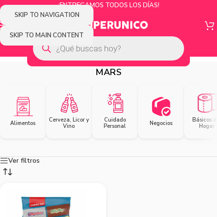
¡ENTREGAMOS TODOS LOS DÍAS!
SKIP TO NAVIGATION
SKIP TO MAIN CONTENT
MARS
Cerveza, Licor y
Cuidado
Básicos d
Alimentos
Negocios
Vino
Personal
Hogar
Ver filtros