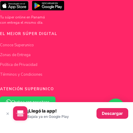
Tu súper online en Panamá
con entrega el mismo día.
EL MEJOR SÚPER DIGITAL
Conoce Superunico
Zonas de Entrega
Política de Privacidad
Términos y Condiciones
ATENCIÓN SUPERUNICO
Chatea con nosotros
¡Llegó la app!
×
Descargar
hola@superunico.com
Bajala ya en Google Play
Ciudad de Panamá, Panamá
© 2026 Superunico · Fundado en Panamá con ♥