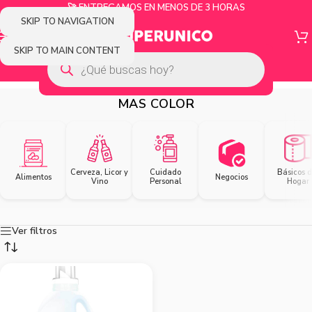
🚀 ENTREGAMOS EN MENOS DE 3 HORAS
SKIP TO NAVIGATION
SKIP TO MAIN CONTENT
MAS COLOR
Cerveza, Licor y
Cuidado
Básicos d
Alimentos
Negocios
Vino
Personal
Hogar
Ver filtros