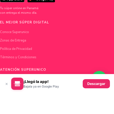
Tu súper online en Panamá
con entrega el mismo día.
EL MEJOR SÚPER DIGITAL
Conoce Superunico
Zonas de Entrega
Política de Privacidad
Términos y Condiciones
ATENCIÓN SUPERUNICO
Chatea con nosotros
¡Llegó la app!
×
Descargar
Bajala ya en Google Play
hola@superunico.com
Ciudad de Panamá, Panamá
© 2026 Superunico · Fundado en Panamá con ♥