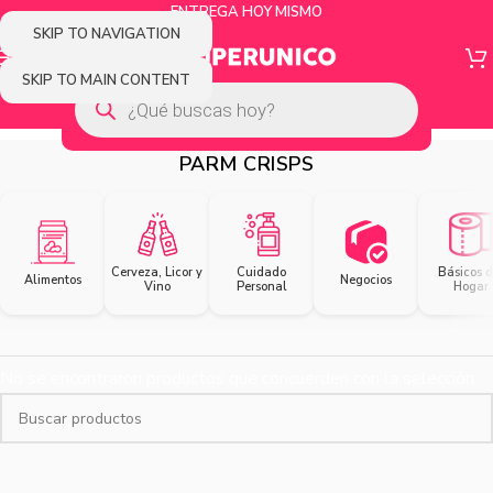
ENTREGA HOY MISMO
SKIP TO NAVIGATION
SKIP TO MAIN CONTENT
PARM CRISPS
Cerveza, Licor y
Cuidado
Básicos d
Alimentos
Negocios
Vino
Personal
Hogar
No se encontraron productos que concuerden con la selección.