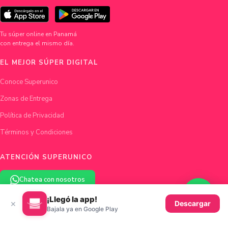
Tu súper online en Panamá
con entrega el mismo día.
EL MEJOR SÚPER DIGITAL
Conoce Superunico
Zonas de Entrega
Política de Privacidad
Términos y Condiciones
ATENCIÓN SUPERUNICO
Chatea con nosotros
¡Llegó la app!
×
hola@superunico.com
Descargar
Bajala ya en Google Play
Ciudad de Panamá, Panamá
© 2026 Superunico · Fundado en Panamá con ♥