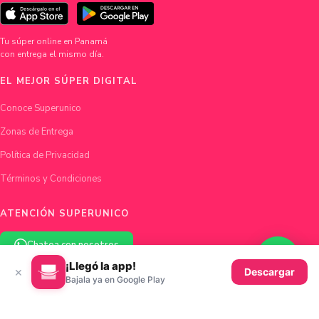
Tu súper online en Panamá
con entrega el mismo día.
EL MEJOR SÚPER DIGITAL
Conoce Superunico
Zonas de Entrega
Política de Privacidad
Términos y Condiciones
ATENCIÓN SUPERUNICO
Chatea con nosotros
¡Llegó la app!
×
Descargar
hola@superunico.com
Bajala ya en Google Play
Ciudad de Panamá, Panamá
© 2026 Superunico · Fundado en Panamá con ♥