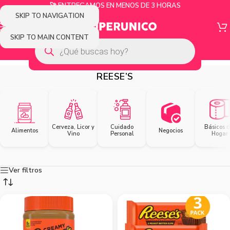
🚀 ENTREGAMOS EN MENOS DE 3 HORAS
SKIP TO NAVIGATION
SKIP TO MAIN CONTENT
REESE’S
Cerveza, Licor y
Cuidado
Básicos d
Alimentos
Negocios
Vino
Personal
Hogar
Ver filtros