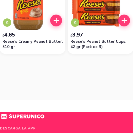
K
K
4.65
3.97
$
$
Reese’s Creamy Peanut Butter,
Reese’s Peanut Butter Cups,
510 gr
42 gr (Pack de 3)
DESCARGA LA APP