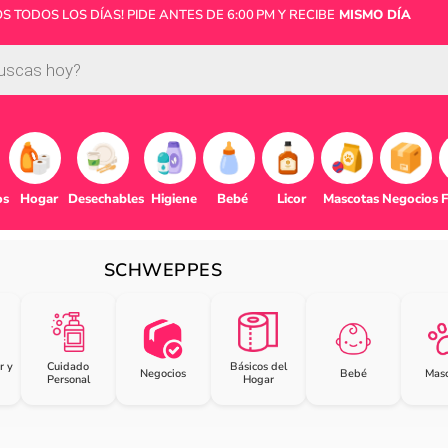
 TODOS LOS DÍAS! PIDE ANTES DE 6:00 PM Y RECIBE
MISMO DÍA
os
Hogar
Desechables
Higiene
Bebé
Licor
Mascotas
Negocios
F
SCHWEPPES
r y
Cuidado
Básicos del
Negocios
Bebé
Masc
Personal
Hogar