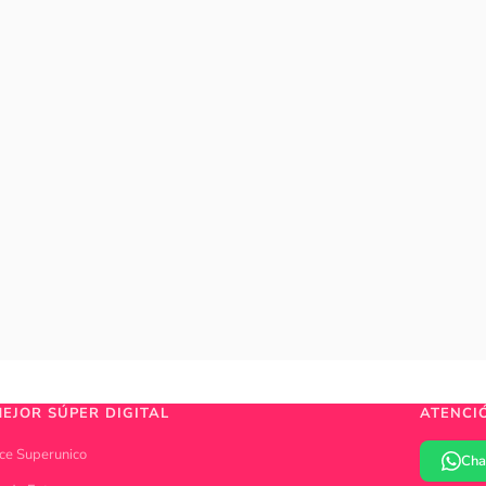
MEJOR SÚPER DIGITAL
ATENCI
ce Superunico
Cha