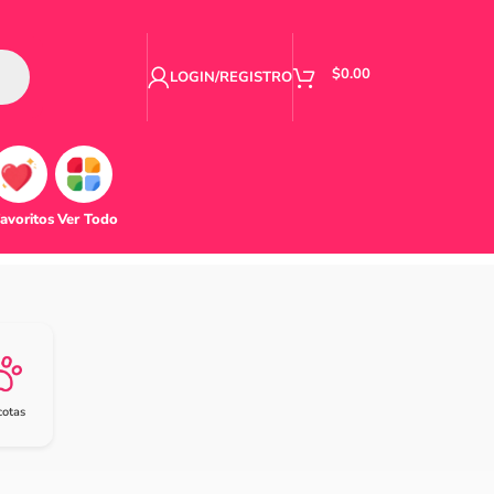
$
0.00
LOGIN/REGISTRO
avoritos
Ver Todo
otas