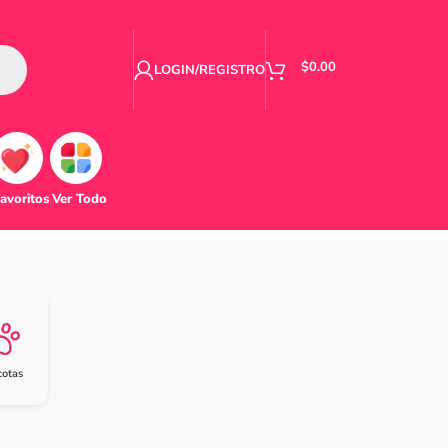
$
0.00
LOGIN/REGISTRO
avoritos
Ver Todo
otas