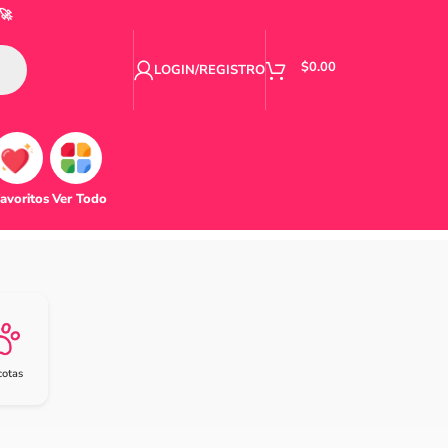
🚀
$
0.00
LOGIN/REGISTRO
avoritos
Ver Todo
otas