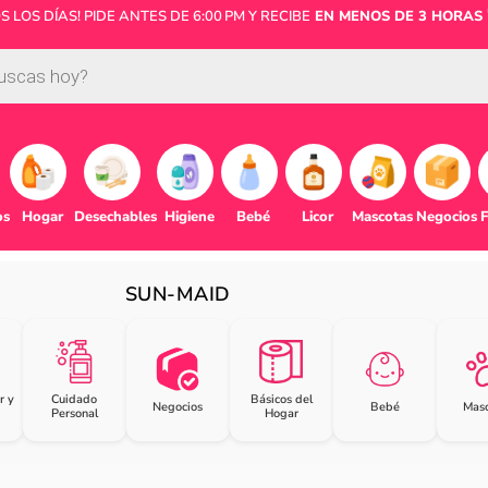
LOS DÍAS! PIDE ANTES DE 6:00 PM Y RECIBE
EN MENOS DE 3 HORAS 
os
Hogar
Desechables
Higiene
Bebé
Licor
Mascotas
Negocios
F
SUN-MAID
r y
Cuidado
Básicos del
Negocios
Bebé
Masc
Personal
Hogar