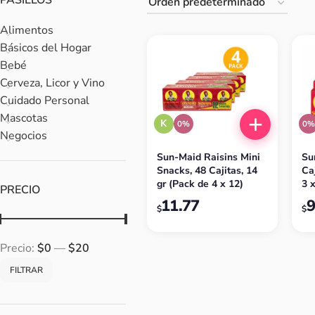
PASILLOS
Alimentos
Básicos del Hogar
Bebé
Cerveza, Licor y Vino
Cuidado Personal
Mascotas
K
0%
0
Negocios
Sun-Maid Raisins Mini
Su
Snacks, 48 Cajitas, 14
Ca
gr (Pack de 4 x 12)
3 x
PRECIO
11.77
9
$
$
Precio:
$0
—
$20
FILTRAR