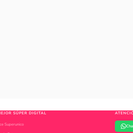
MEJOR SÚPER DIGITAL
ATENCI
ce Superunico
Cha