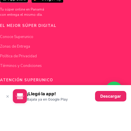
Tu súper online en Panamá
con entrega el mismo día.
EL MEJOR SÚPER DIGITAL
Conoce Superunico
Zonas de Entrega
Política de Privacidad
Términos y Condiciones
ATENCIÓN SUPERUNICO
Chatea con nosotros
¡Llegó la app!
×
Descargar
Bajala ya en Google Play
hola@superunico.com
Ciudad de Panamá, Panamá
© 2026 Superunico · Fundado en Panamá con ♥