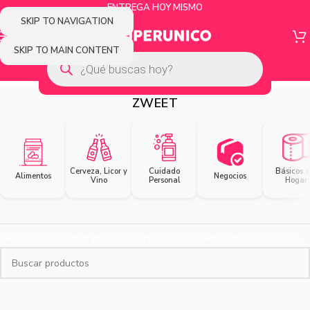
ENTREGA HOY MISMO
SKIP TO NAVIGATION
SKIP TO MAIN CONTENT
ZWEET
Cerveza, Licor y
Cuidado
Básicos d
Alimentos
Negocios
Vino
Personal
Hogar
No se encontraron productos que concuerden con la selección.