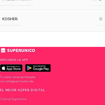
KOSHER
Sí
DESCARGA LA APP
Tu súper online en Panamá
con entrega el mismo día.
EL MEJOR SÚPER DIGITAL
Conoce Superunico