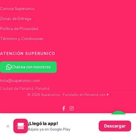
Conoce Superunico
Zonas de Entrega
Política de Privacidad
Términos y Condiciones
ATENCIÓN SUPERUNICO
Chatea con nosotros
hola@superunico.com
Ciudad de Panamá, Panamá
© 2026 Superunico · Fundado en Panamá con ♥
¡Llegó la app!
×
Descargar
Bajala ya en Google Play