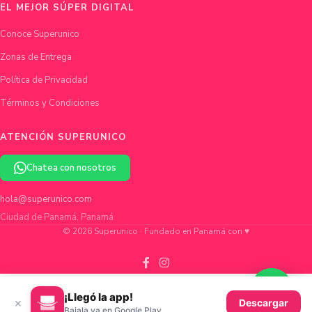
EL MEJOR SÚPER DIGITAL
Conoce Superunico
Zonas de Entrega
Política de Privacidad
Términos y Condiciones
ATENCIÓN SUPERUNICO
Chatea con nosotros
hola@superunico.com
Ciudad de Panamá, Panamá
© 2026 Superunico · Fundado en Panamá con ♥
¡Llegó la app!
×
Descargar
Bajala ya en Google Play