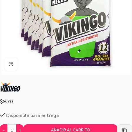
Agrandar imagen
$
9.70
Disponible para entrega
-
+
AÑADIR AL CARRITO