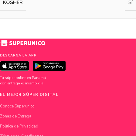
KOSHER
Sí
DESCARGA LA APP
Tu súper online en Panamá
con entrega el mismo día.
EL MEJOR SÚPER DIGITAL
Conoce Superunico
Zonas de Entrega
Política de Privacidad