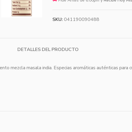
🚚
Pide Antes de 6:00pm y
Recibe Hoy Mi
SKU:
041190090488
DETALLES DEL PRODUCTO
 mezcla masala india. Especias aromáticas auténticas para curry,