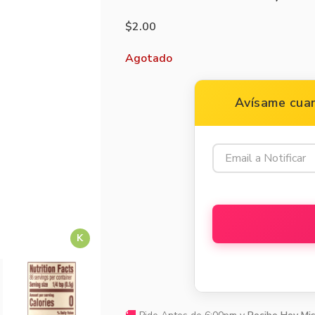
$
2.00
Agotado
Avísame cuan
K