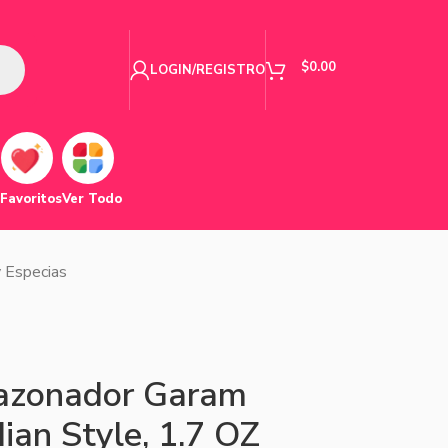
$
0.00
LOGIN/REGISTRO
Favoritos
Ver Todo
 Especias
azonador Garam
ian Style, 1.7 OZ