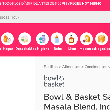
TODOS LOS DÍAS! PIDE ANTES DE 6:00 PM Y RECIBE
HOY MISMO
s
Hogar
Desechables
Higiene
Bebé
Licor
Mascotas
Negocios
Pasillos
>
Alimentos
>
Condimentos y
Bowl & Basket S
Masala Blend, Ind