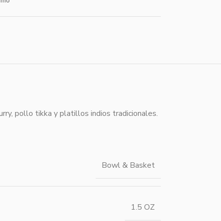
smo
 pollo tikka y platillos indios tradicionales.
Bowl & Basket
1.5 OZ