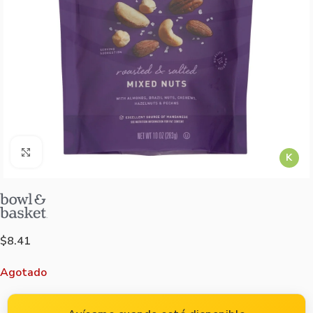
Agrandar imagen
K
$
8.41
Agotado