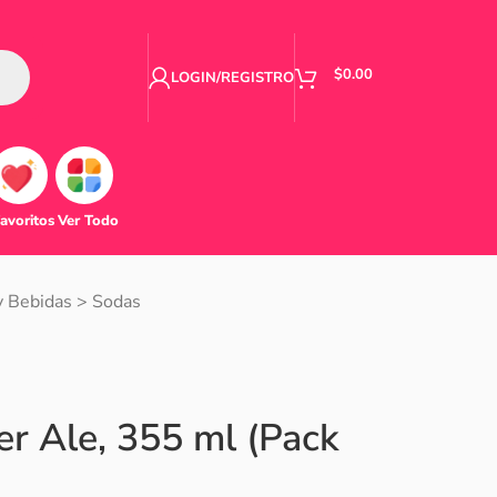
$
0.00
LOGIN/REGISTRO
avoritos
Ver Todo
y Bebidas
>
Sodas
r Ale, 355 ml (Pack