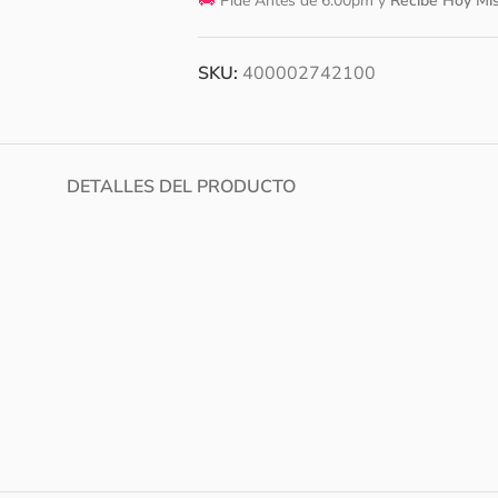
🚚
Pide Antes de 6:00pm y
Recibe Hoy Mi
SKU:
400002742100
DETALLES DEL PRODUCTO