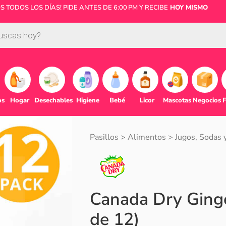
 TODOS LOS DÍAS! PIDE ANTES DE 6:00 PM Y RECIBE
HOY MISMO
os
Hogar
Desechables
Higiene
Bebé
Licor
Mascotas
Negocios
F
Pasillos
>
Alimentos
>
Jugos, Sodas 
Canada Dry Ginge
de 12)