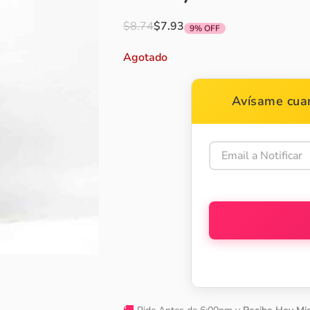
$
8.74
$
7.93
9% OFF
Agotado
Avísame cuan