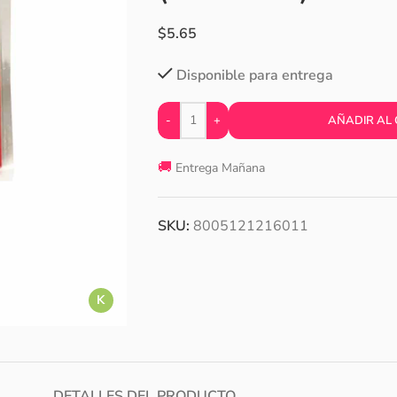
$
5.65
Disponible para entrega
-
+
AÑADIR AL
🚚
Entrega Mañana
SKU:
8005121216011
K
DETALLES DEL PRODUCTO