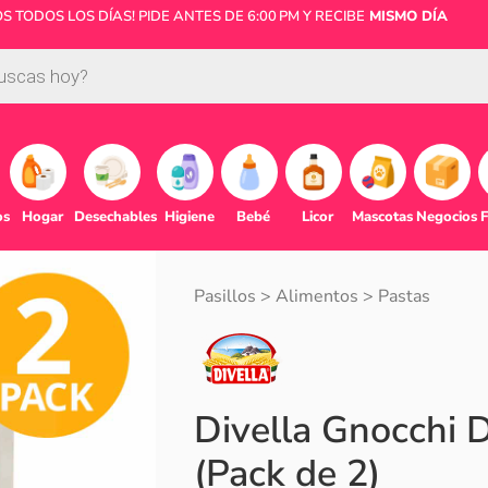
 TODOS LOS DÍAS! PIDE ANTES DE 6:00 PM Y RECIBE
MISMO DÍA
os
Hogar
Desechables
Higiene
Bebé
Licor
Mascotas
Negocios
F
Pasillos
>
Alimentos
>
Pastas
Divella Gnocchi D
(Pack de 2)