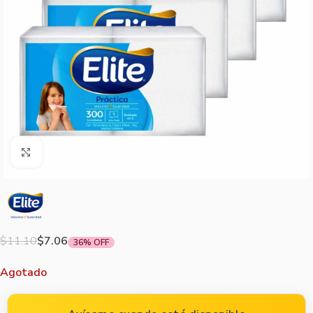
Agrandar imagen
$
11.10
$
7.06
36% OFF
Agotado