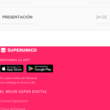
PRESENTACIÓN
24 OZ
DESCARGA LA APP
Tu súper online en Panamá
con entrega el mismo día.
EL MEJOR SÚPER DIGITAL
Conoce Superunico
Zonas de Entrega