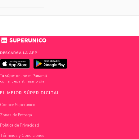
DESCARGA LA APP
Tu súper online en Panamá
con entrega el mismo día.
EL MEJOR SÚPER DIGITAL
Conoce Superunico
Zonas de Entrega
Política de Privacidad
Términos y Condiciones