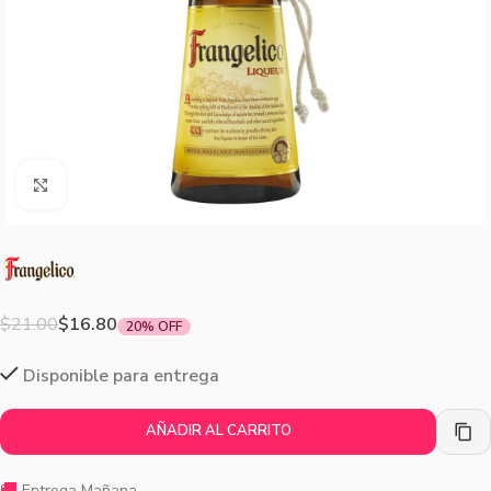
Agrandar imagen
$
21.00
$
16.80
20% OFF
Disponible para entrega
AÑADIR AL CARRITO
🚚
Entrega Mañana