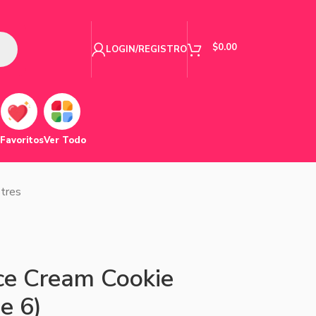
$
0.00
LOGIN/REGISTRO
Favoritos
Ver Todo
tres
Ice Cream Cookie
e 6)