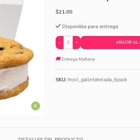
$
21.00
Disponible para entrega
-
+
AÑADIR AL
🚚
Entrega Mañana
SKU:
frost_galletahelada_6pack
K
DETALLES DEL PRODUCTO