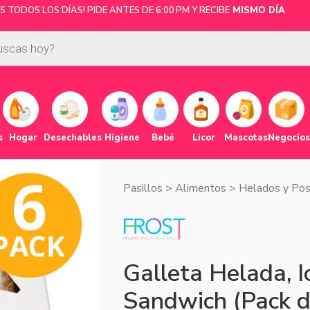
 TODOS LOS DÍAS! PIDE ANTES DE 6:00 PM Y RECIBE
MISMO DÍA
s
Hogar
Desechables
Higiene
Bebé
Licor
Mascotas
Negocios
Pasillos
>
Alimentos
>
Helados y Pos
Galleta Helada, 
Sandwich (Pack d