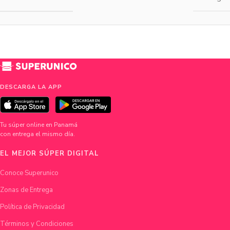
DESCARGA LA APP
Tu súper online en Panamá
con entrega el mismo día.
EL MEJOR SÚPER DIGITAL
Conoce Superunico
Zonas de Entrega
Política de Privacidad
Términos y Condiciones