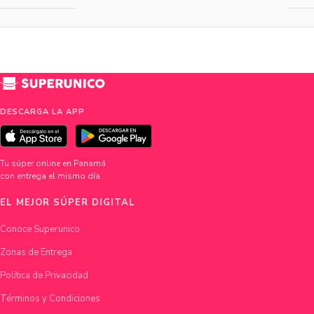
DESCARGA LA APP
Tu súper online en Panamá
con entrega el mismo día.
EL MEJOR SÚPER DIGITAL
Conoce Superunico
Zonas de Entrega
Política de Privacidad
Términos y Condiciones