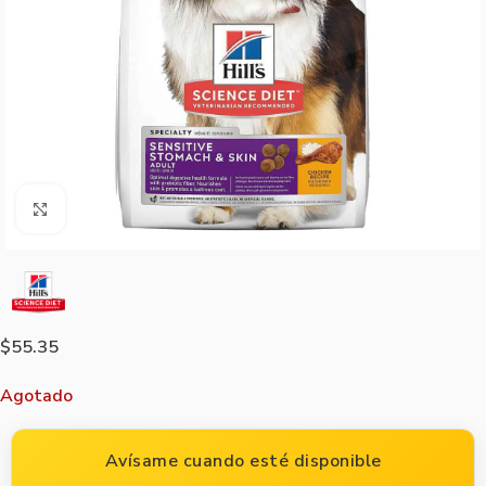
Agrandar imagen
$
55.35
Agotado
Avísame cuando esté disponible