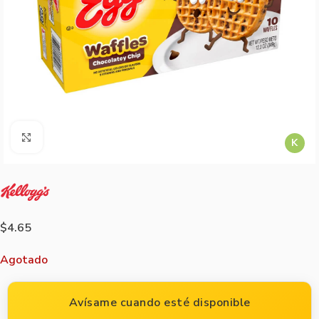
Agrandar imagen
K
$
4.65
Agotado
Avísame cuando esté disponible