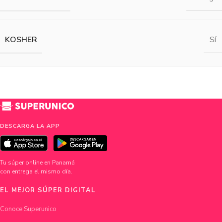
KOSHER
Sí
DESCARGA LA APP
Tu súper online en Panamá
con entrega el mismo día.
EL MEJOR SÚPER DIGITAL
Conoce Superunico