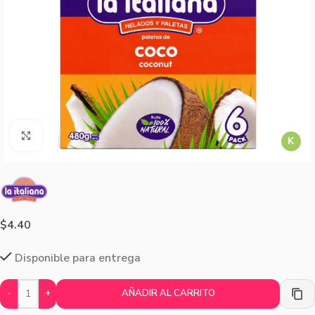
Agrandar imagen
K
$
4.40
Disponible para entrega
-
+
AÑADIR AL CARRITO