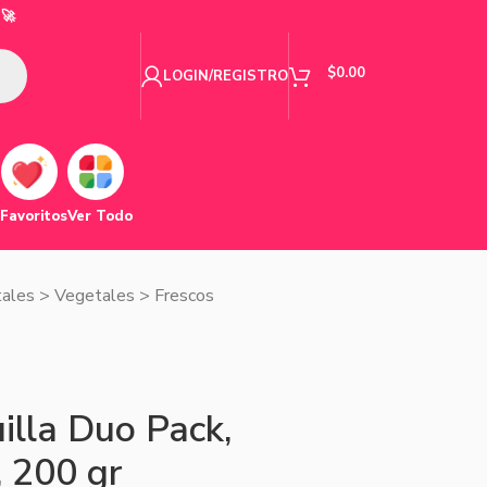
🚀
$
0.00
LOGIN/REGISTRO
Favoritos
Ver Todo
tales
>
Vegetales
>
Frescos
lla Duo Pack,
 200 gr