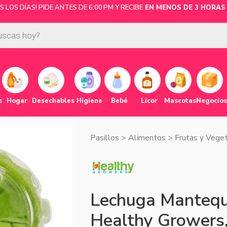
LOS DÍAS! PIDE ANTES DE 6:00 PM Y RECIBE
EN MENOS DE 3 HORAS 
s
Hogar
Desechables
Higiene
Bebé
Licor
Mascotas
Negocios
Pasillos
>
Alimentos
>
Frutas y Vege
Lechuga Mantequi
Healthy Growers,