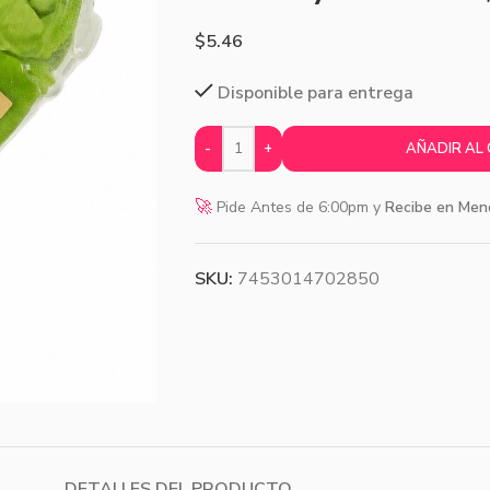
$
5.46
Disponible para entrega
-
+
AÑADIR AL
🚀
Pide Antes de 6:00pm y
Recibe en Men
SKU:
7453014702850
DETALLES DEL PRODUCTO