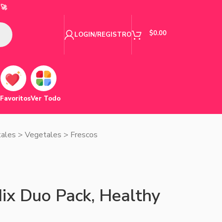
🚀
$
0.00
LOGIN/REGISTRO
Favoritos
Ver Todo
tales
>
Vegetales
>
Frescos
ix Duo Pack, Healthy