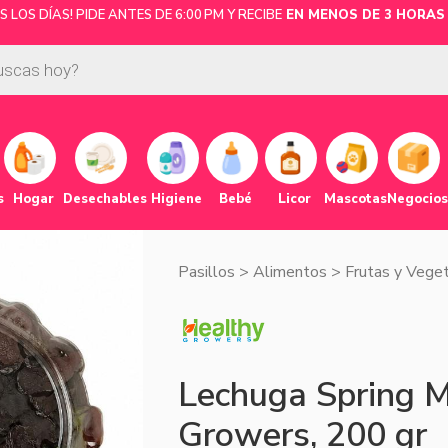
LOS DÍAS! PIDE ANTES DE 6:00 PM Y RECIBE
EN MENOS DE 3 HORAS 
s
Hogar
Desechables
Higiene
Bebé
Licor
Mascotas
Negocios
Pasillos
>
Alimentos
>
Frutas y Vege
Lechuga Spring M
Growers, 200 gr