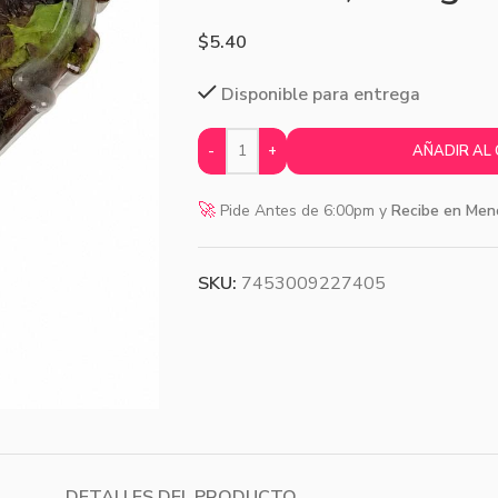
$
5.40
Disponible para entrega
-
+
AÑADIR AL
🚀
Pide Antes de 6:00pm y
Recibe en Men
SKU:
7453009227405
DETALLES DEL PRODUCTO