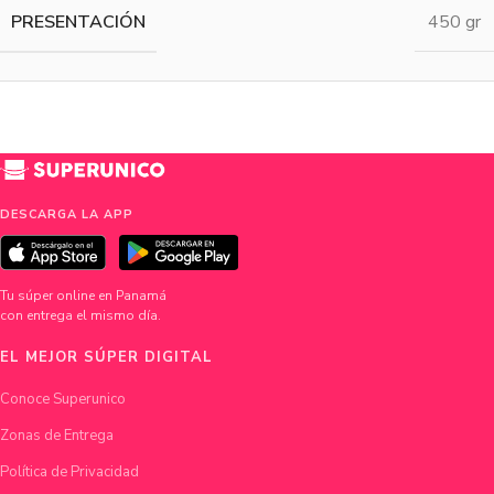
PRESENTACIÓN
450 gr
DESCARGA LA APP
Tu súper online en Panamá
con entrega el mismo día.
EL MEJOR SÚPER DIGITAL
Conoce Superunico
Zonas de Entrega
Política de Privacidad