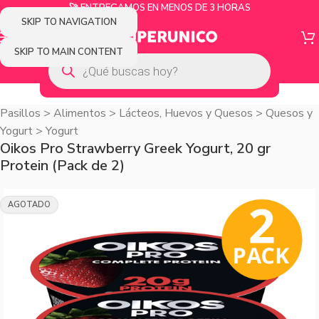
🚀 ENTREGAMOS EN MENOS DE 3 HORAS
SKIP TO NAVIGATION
SKIP TO MAIN CONTENT
Pasillos
>
Alimentos
>
Lácteos, Huevos y Quesos
>
Quesos y
Yogurt
>
Yogurt
Oikos Pro Strawberry Greek Yogurt, 20 gr
Protein (Pack de 2)
AGOTADO