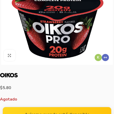
Agrandar imagen
K
$
5.80
Agotado