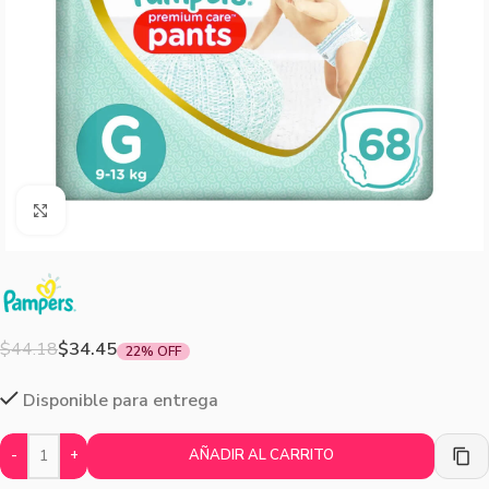
Agrandar imagen
$
44.18
$
34.45
22% OFF
Disponible para entrega
-
+
AÑADIR AL CARRITO