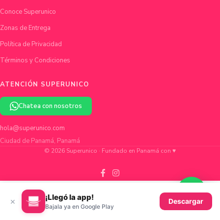
Conoce Superunico
Zonas de Entrega
Política de Privacidad
Términos y Condiciones
ATENCIÓN SUPERUNICO
Chatea con nosotros
hola@superunico.com
Ciudad de Panamá, Panamá
© 2026 Superunico · Fundado en Panamá con ♥
¡Llegó la app!
×
Descargar
Bajala ya en Google Play