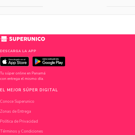
DESCARGA LA APP
Tu súper online en Panamá
con entrega el mismo día.
EL MEJOR SÚPER DIGITAL
Conoce Superunico
Zonas de Entrega
Política de Privacidad
Términos y Condiciones