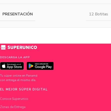
PRESENTACIÓN
12 Botitas
DESCARGA LA APP
Tu súper online en Panamá
con entrega el mismo día.
EL MEJOR SÚPER DIGITAL
Conoce Superunico
Zonas de Entrega