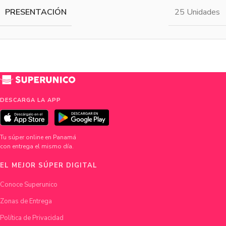
PRESENTACIÓN
25 Unidades
DESCARGA LA APP
Tu súper online en Panamá
con entrega el mismo día.
EL MEJOR SÚPER DIGITAL
Conoce Superunico
Zonas de Entrega
Política de Privacidad