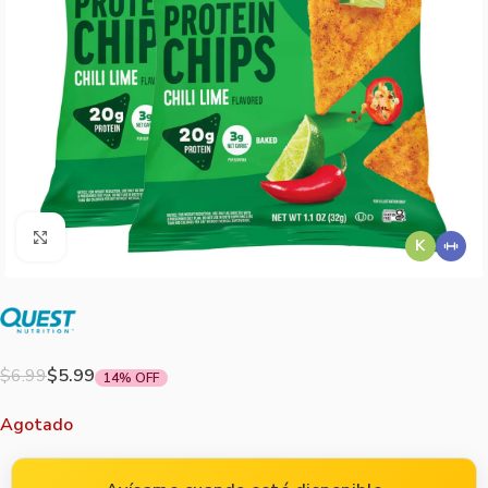
Agrandar imagen
K
$
6.99
$
5.99
14% OFF
Agotado