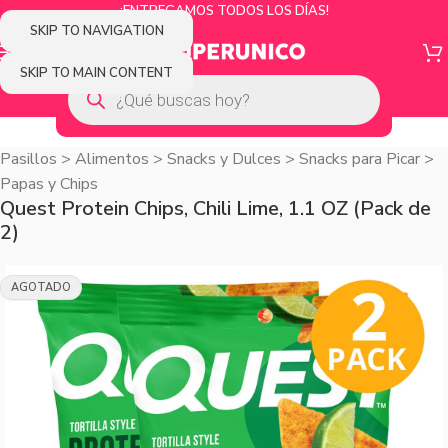
¡ENTREGAMOS TODOS LOS DÍAS!
SKIP TO NAVIGATION
SKIP TO MAIN CONTENT
Pasillos
>
Alimentos
>
Snacks y Dulces
>
Snacks para Picar
>
Papas y Chips
Quest Protein Chips, Chili Lime, 1.1 OZ (Pack de
2)
AGOTADO