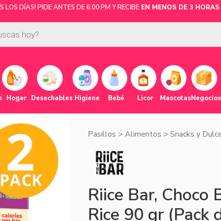
LOS DÍAS! PIDE ANTES DE 6:00 PM Y RECIBE
EN MENOS DE 3 HORAS 
s
Hogar
Desechables
Higiene
Bebé
Licor
Mascotas
Negocios
Pasillos
>
Alimentos
>
Snacks y Dulc
Riice Bar, Choco 
Rice 90 gr (Pack 