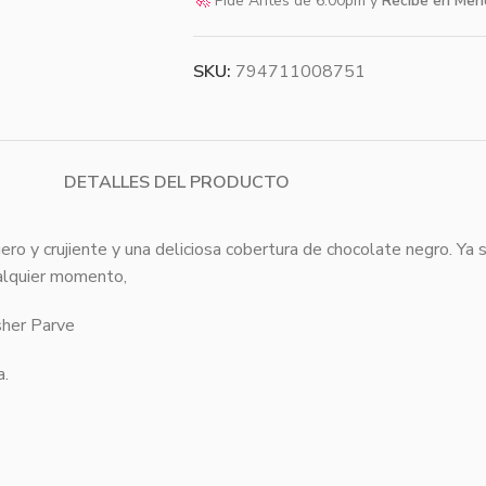
🚀
Pide Antes de 6:00pm y
Recibe en Men
SKU:
794711008751
DETALLES DEL PRODUCTO
gero y crujiente y una deliciosa cobertura de chocolate negro. Y
ualquier momento,
her Parve
a.