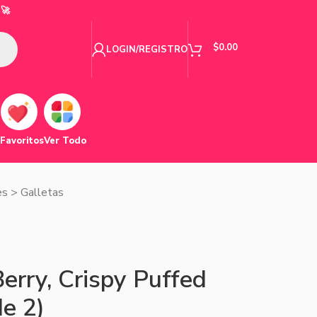
🚀
$
0.00
LOGIN/REGISTRO
Favoritos
Ver Todo
es
>
Galletas
Berry, Crispy Puffed
de 2)