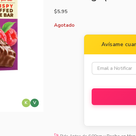
$
5.95
Agotado
Avísame cuan
K
V