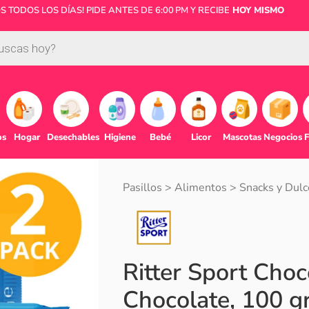
 TODOS LOS DÍAS! PIDE ANTES DE 6:00 PM Y RECIBE
HOY MISMO
os
Hogar
Desechables
Higiene
Bebé
Licor
Mascotas
Negocios
F
Pasillos
>
Alimentos
>
Snacks y Dulc
Ritter Sport Choc
Chocolate, 100 gr