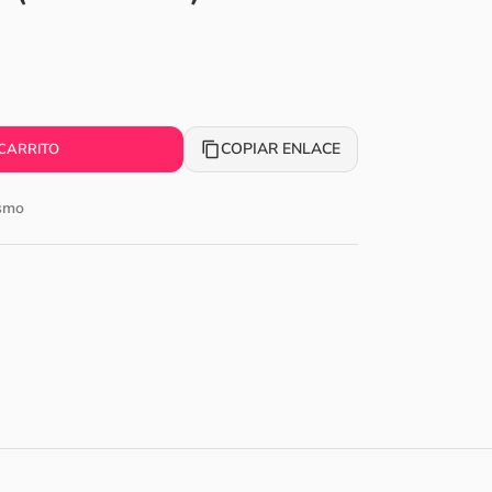
COPIAR ENLACE
 CARRITO
smo