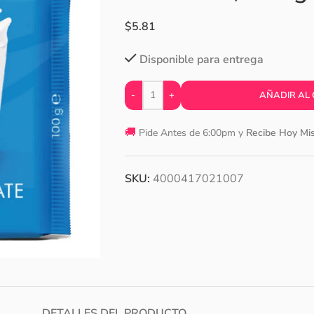
$
5.81
Disponible para entrega
-
+
AÑADIR AL
🚚
Pide Antes de 6:00pm y
Recibe Hoy Mi
SKU:
4000417021007
DETALLES DEL PRODUCTO