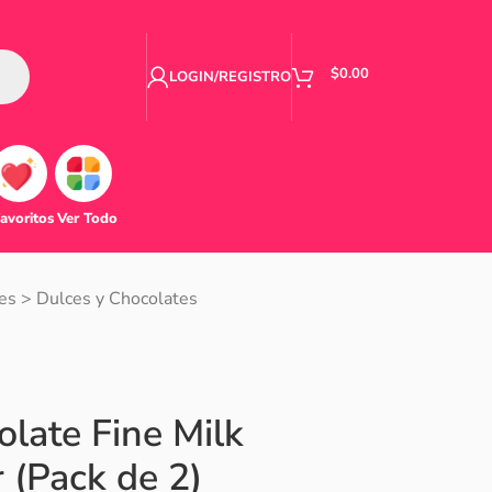
$
0.00
LOGIN/REGISTRO
avoritos
Ver Todo
es
>
Dulces y Chocolates
olate Fine Milk
 (Pack de 2)