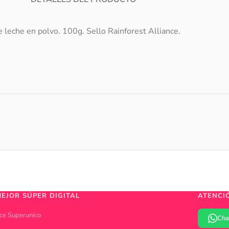
 leche en polvo. 100g. Sello Rainforest Alliance.
MEJOR SÚPER DIGITAL
ATENCI
ce Superunico
Cha