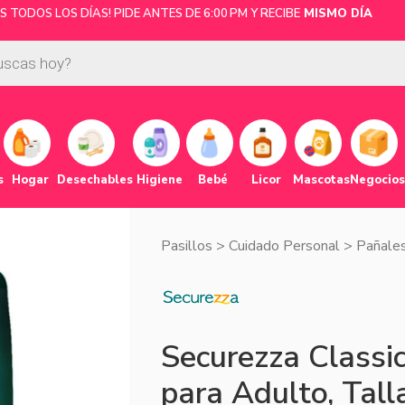
 TODOS LOS DÍAS! PIDE ANTES DE 6:00 PM Y RECIBE
MISMO DÍA
s
Hogar
Desechables
Higiene
Bebé
Licor
Mascotas
Negocios
Pasillos
>
Cuidado Personal
>
Pañales
Securezza Classi
para Adulto, Tall