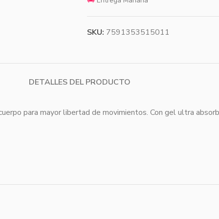
🚚
Entrega Mañana
SKU:
7591353515011
DETALLES DEL PRODUCTO
l cuerpo para mayor libertad de movimientos. Con gel ultra absor