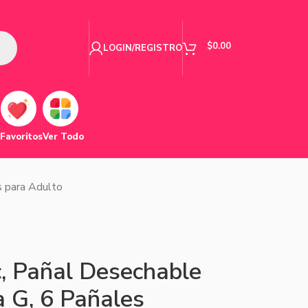
$
0.00
LOGIN/REGISTRO
Favoritos
Ver Todo
 para Adulto
c, Pañal Desechable
a G, 6 Pañales