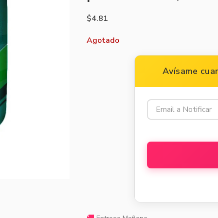
$
4.81
Agotado
Avísame cuan