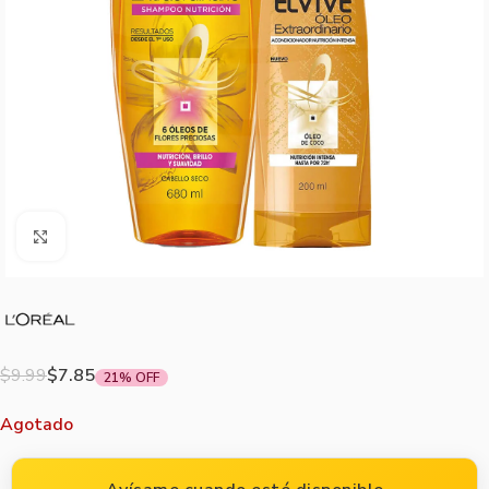
Agrandar imagen
$
9.99
$
7.85
21% OFF
Agotado