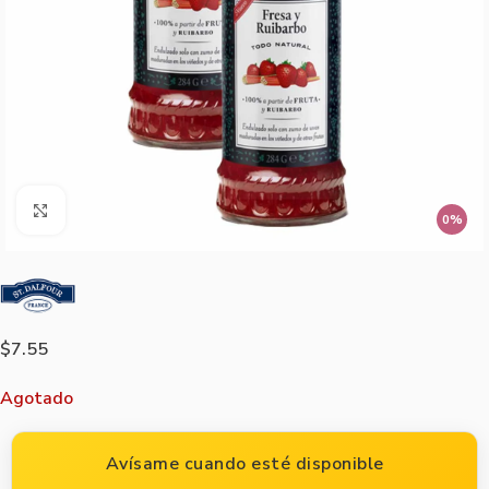
Agrandar imagen
0%
$
7.55
Agotado
Avísame cuando esté disponible