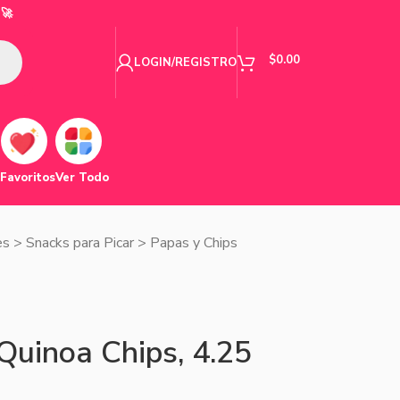
🚀
$
0.00
LOGIN/REGISTRO
Favoritos
Ver Todo
es
>
Snacks para Picar
>
Papas y Chips
Quinoa Chips, 4.25