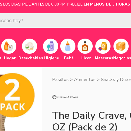
LOS DÍAS! PIDE ANTES DE 6:00 PM Y RECIBE
EN MENOS DE 3 HORAS 
s
Hogar
Desechables
Higiene
Bebé
Licor
Mascotas
Negocios
Pasillos
>
Alimentos
>
Snacks y Dulc
The Daily Crave, 
OZ (Pack de 2)