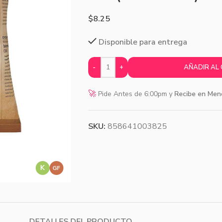
$
8.25
Disponible para entrega
-
+
AÑADIR AL
🚀
Pide Antes de 6:00pm y
Recibe en Men
SKU:
858641003825
K
GF
DETALLES DEL PRODUCTO