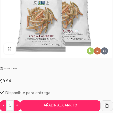
Agrandar imagen
K
GF
$
9.94
Disponible para entrega
-
+
AÑADIR AL CARRITO