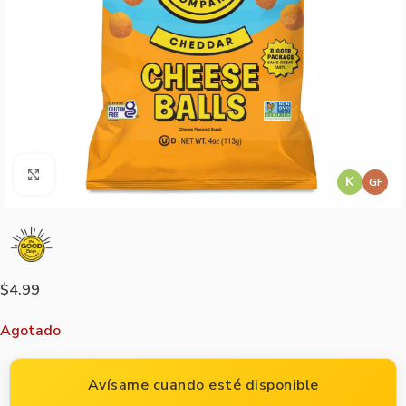
Agrandar imagen
K
GF
$
4.99
Agotado
Avísame cuando esté disponible