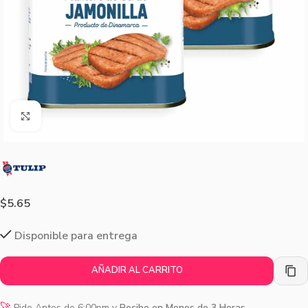
Agrandar imagen
$
5.65
Disponible para entrega
AÑADIR AL CARRITO
🚀
Pide Antes de 6:00pm y
Recibe en Menos de 3 Horas