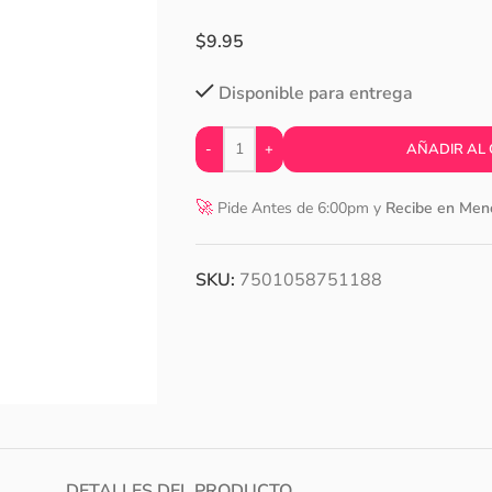
$
9.95
Disponible para entrega
-
+
AÑADIR AL
🚀
Pide Antes de 6:00pm y
Recibe en Men
SKU:
7501058751188
DETALLES DEL PRODUCTO