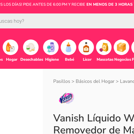
LOS DÍAS! PIDE ANTES DE 6:00 PM Y RECIBE
EN MENOS DE 3 HORAS 
os
Hogar
Desechables
Higiene
Bebé
Licor
Mascotas
Negocios
F
Pasillos
>
Básicos del Hogar
>
Lavand
Vanish Líquido W
Removedor de Ma