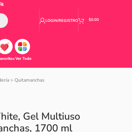
🚀
$
0.00
LOGIN/REGISTRO
avoritos
Ver Todo
ería
>
Quitamanchas
hite, Gel Multiuso
nchas, 1700 ml